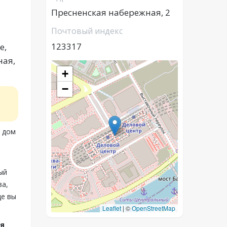
Пресненская набережная, 2
Почтовый индекс
123317
e,
ная,
+
−
, дом
ый
ва,
це вы
Leaflet
|
©
OpenStreetMap
ая