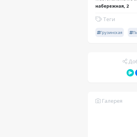
набережная, 2
Теги
Грузинская
П
Доб
Галерея