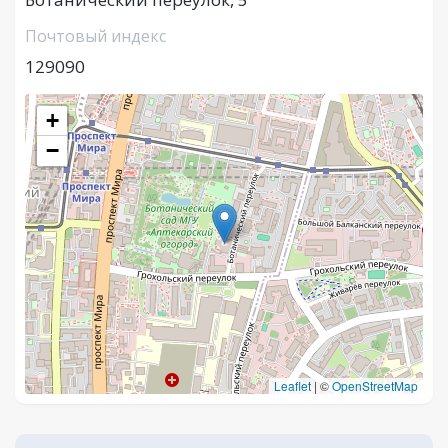
Почтовый индекс
129090
+
−
Leaflet
|
©
OpenStreetMap