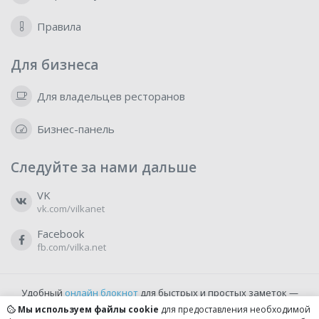
Правила
Для бизнеса
Для владельцев ресторанов
Бизнес-панель
Следуйте за нами дальше
VK
vk.com/vilkanet
Facebook
fb.com/vilka.net
Удобный
онлайн блокнот
для быстрых и простых заметок —
бесплатно и доступно прямо из браузера.
Мы используем файлы cookie
для предоставления необходимой