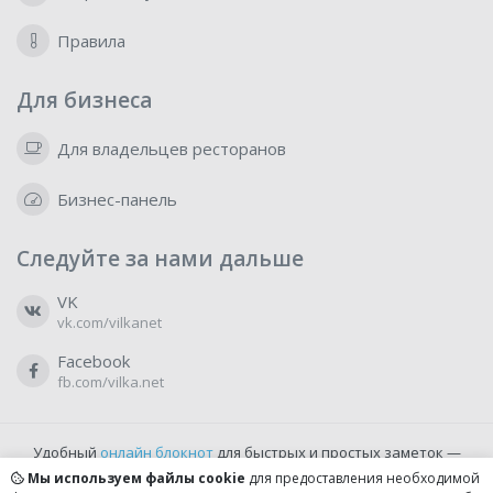
Правила
Для бизнеса
Для владельцев ресторанов
Бизнес-панель
Следуйте за нами дальше
VK
vk.com/vilkanet
Facebook
fb.com/vilka.net
Удобный
онлайн блокнот
для быстрых и простых заметок —
бесплатно и доступно прямо из браузера.
Мы используем файлы cookie
для предоставления необходимой