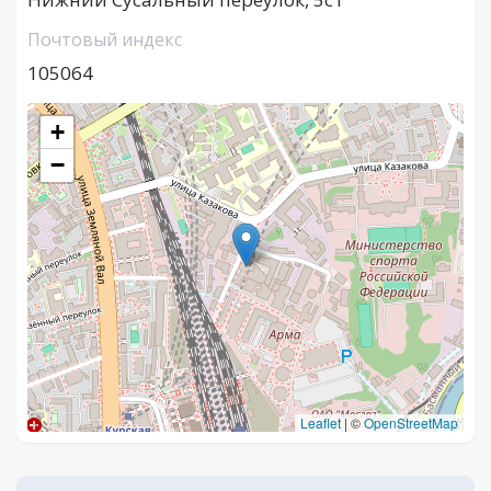
Почтовый индекс
105064
+
−
Leaflet
|
©
OpenStreetMap