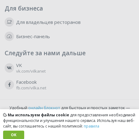
Для бизнеса
Для владельцев ресторанов
Бизнес-панель
Следуйте за нами дальше
VK
vk.com/vilkanet
Facebook
fb.com/vilka.net
Удобный
онлайн блокнот
для быстрых и простых заметок —
бесплатно и доступно прямо из браузера.
Мы используем файлы cookie
для предоставления необходимой
функциональности и улучшения нашего сервиса. Используя наш веб-
сайт, вы соглашаетесь с нашей политикой:
правила
© 2022-2026, vilka.net
Сделано с
OK