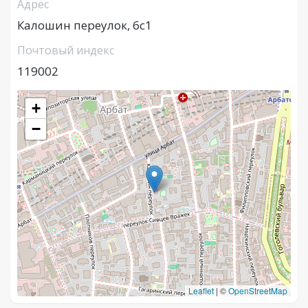
Адрес
Калошин переулок, 6с1
Почтовый индекс
119002
+
−
Leaflet
|
©
OpenStreetMap