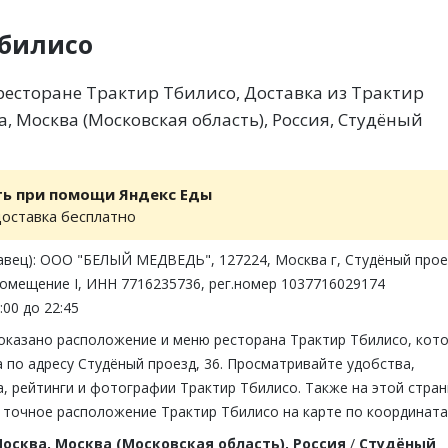
Тбилисо
есторане Трактир Тбилисо, Доставка из Трактир
, Москва (Московская область), Россия, Студёный
ть при помощи Яндекс Еды
доставка бесплатно
авец): ООО "БЕЛЫЙ МЕДВЕДЬ", 127224, Москва г, Студёный прое
помещение I, ИНН 7716235736, рег.номер 1037716029174
:00 до 22:45
показано расположение и меню ресторана Трактир Тбилисо, кот
 по адресу Студёный проезд, 36. Просматривайте удобства,
, рейтинги и фотографии Трактир Тбилисо. Также на этой стра
 точное расположение Трактир Тбилисо на карте по координата
осква, Москва (Московская область), Россия
/
Студёный