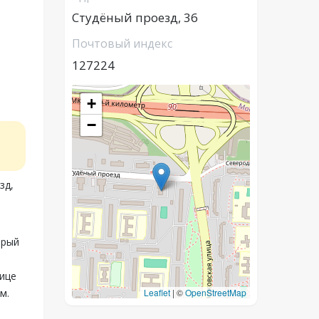
Студёный проезд, 36
Почтовый индекс
127224
+
−
зд,
орый
нице
м.
Leaflet
|
©
OpenStreetMap