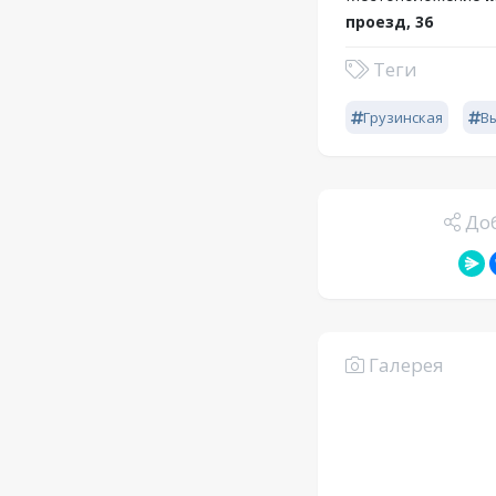
проезд, 36
Теги
Грузинская
В
Доб
Галерея