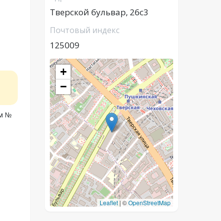
Тверской бульвар, 26с3
Почтовый индекс
125009
+
−
ом №
Leaflet
|
©
OpenStreetMap