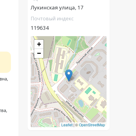
Лукинская улица, 17
Почтовый индекс
119634
+
−
вна,
тва,
Leaflet
|
©
OpenStreetMap