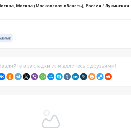
осква, Москва (Московская область), Россия
/
Лукинская
ашлык
авляйте в закладки или делитесь с друзьями!