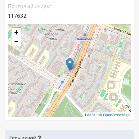
Почтовый индекс
117632
+
−
Leaflet
|
©
OpenStreetMap
Есть идея?