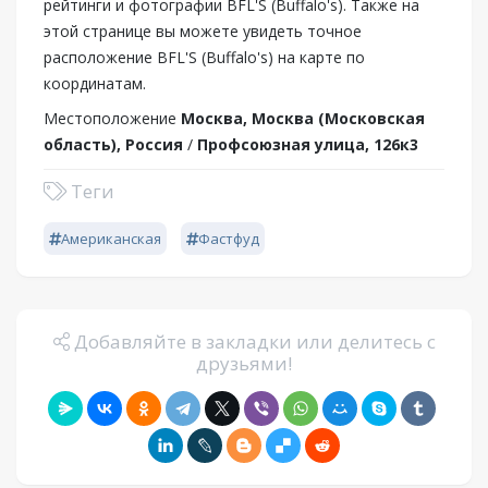
рейтинги и фотографии BFL'S (Buffalo's). Также на
этой странице вы можете увидеть точное
расположение BFL'S (Buffalo's) на карте по
координатам.
Местоположение
Москва, Москва (Московская
область), Россия
/
Профсоюзная улица, 126к3
Теги
Американская
Фастфуд
Добавляйте в закладки или делитесь с
друзьями!