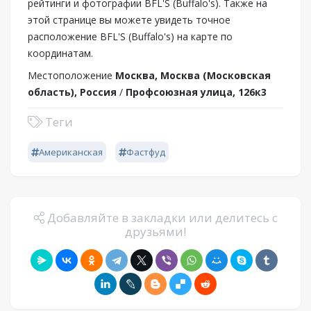
рейтинги и фотографии BFL'S (Buffalo's). Также на
этой странице вы можете увидеть точное
расположение BFL'S (Buffalo's) на карте по
координатам.
Местоположение
Москва, Москва (Московская
область), Россия
/
Профсоюзная улица, 126к3
Теги
Американская
Фастфуд
Добавляйте в закладки или делитесь с
друзьями!