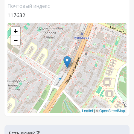
Почтовый индекс
117632
+
−
Leaflet
|
©
OpenStreetMap
Есть идея?