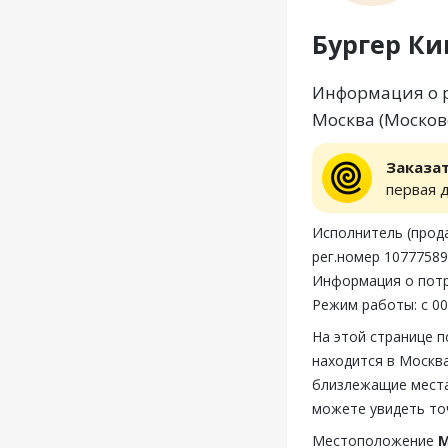
Бургер Ки
Информация о р
Москва (Московс
Заказа
первая 
Исполнитель (прода
рег.номер 1077758
Информация о потр
Режим работы: с 00:
На этой странице п
находится в Москва
близлежащие места,
можете увидеть то
Местоположение
М