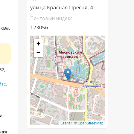
улица Красная Пресня, 4
Почтовый индекс
123056
ква,
+
−
82,
йте
.
вы
Leaflet
|
©
OpenStreetMap
ная