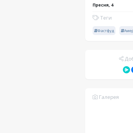
Пресня, 4
Теги
Фастфуд
Аме
Доб
Галерея