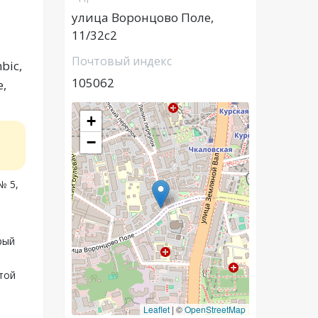
улица Воронцово Поле,
11/32с2
Почтовый индекс
bic,
105062
е,
+
−
№ 5,
рый
той
Leaflet
|
©
OpenStreetMap