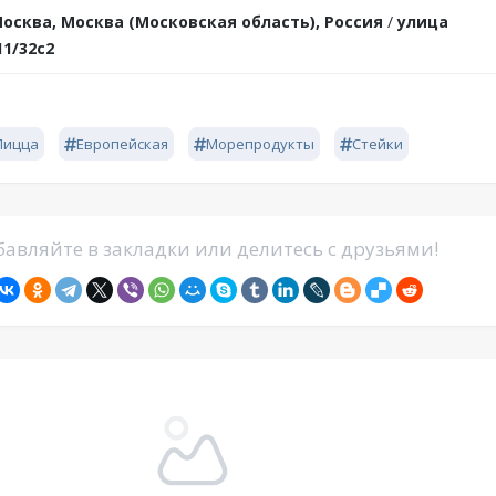
осква, Москва (Московская область), Россия
/
улица
11/32с2
Пицца
Европейская
Морепродукты
Стейки
авляйте в закладки или делитесь с друзьями!