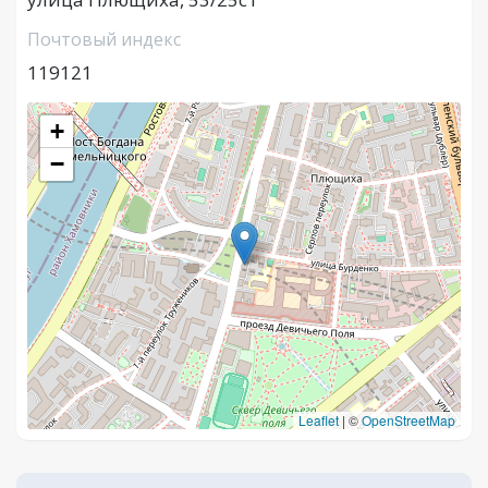
Почтовый индекс
119121
+
−
Leaflet
|
©
OpenStreetMap