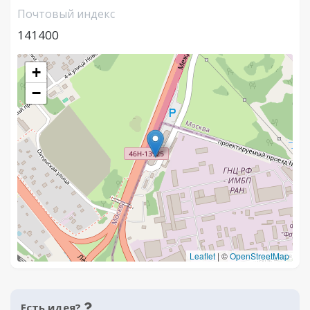
Почтовый индекс
141400
+
−
Leaflet
|
©
OpenStreetMap
Есть идея?