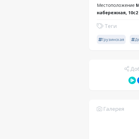
Местоположение
М
набережная, 10с2
Теги
Грузинская
Д
Доб
Галерея