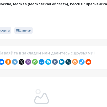
осква, Москва (Московская область), Россия
/
Пресненск
есерты
Шашлык
авляйте в закладки или делитесь с друзьями!