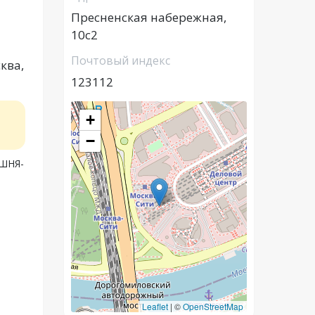
Пресненская набережная,
10с2
Почтовый индекс
ква,
123112
2
+
−
ШНЯ-
Leaflet
|
©
OpenStreetMap