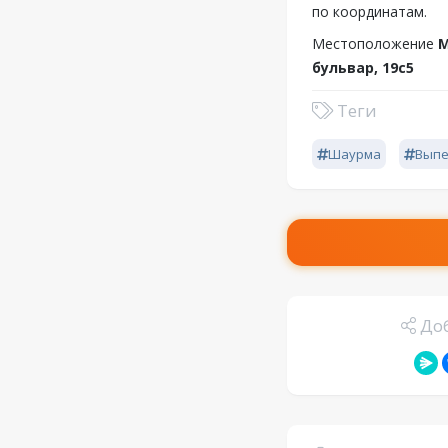
по координатам.
Местоположение
М
бульвар, 19с5
Теги
Шаурма
Выпе
Доб