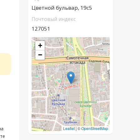
Цветной бульвар, 19с5
Почтовый индекс
127051
+
−
на
Leaflet
|
©
OpenStreetMap
рте