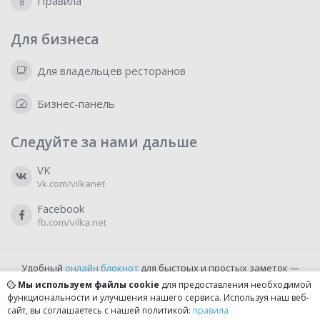
Правила
Для бизнеса
Для владельцев ресторанов
Бизнес-панель
Следуйте за нами дальше
VK
vk.com/vilkanet
Facebook
fb.com/vilka.net
Удобный
онлайн блокнот
для быстрых и простых заметок —
бесплатно и доступно прямо из браузера.
Мы используем файлы cookie
для предоставления необходимой
функциональности и улучшения нашего сервиса. Используя наш веб-
сайт, вы соглашаетесь с нашей политикой:
правила