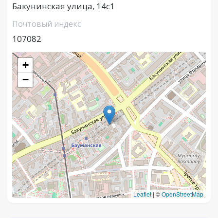
Бакунинская улица, 14с1
Почтовый индекс
107082
+
−
Leaflet
|
©
OpenStreetMap