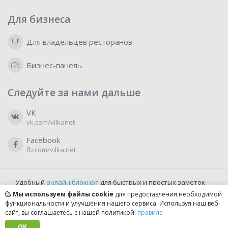
Для бизнеса
Для владельцев ресторанов
Бизнес-панель
Следуйте за нами дальше
VK
vk.com/vilkanet
Facebook
fb.com/vilka.net
Удобный
онлайн блокнот
для быстрых и простых заметок —
бесплатно и доступно прямо из браузера.
Мы используем файлы cookie
для предоставления необходимой
функциональности и улучшения нашего сервиса. Используя наш веб-
сайт, вы соглашаетесь с нашей политикой:
правила
© 2022-2026, vilka.net
Сделано с
OK