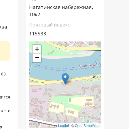
Нагатинская набережная,
10к2
Почтовый индекс
ква
115533
+
−
188,
дится
ожете
Leaflet
|
©
OpenStreetMap
ая