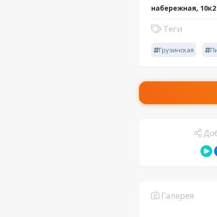
набережная, 10к2
Теги
Грузинская
П
Доб
Галерея