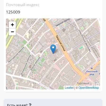
Почтовый индекс
125009
+
−
Leaflet
|
©
OpenStreetMap
Есть идея?