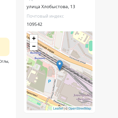
улица Хлобыстова, 13
Почтовый индекс
109542
+
−
Оглы,
Leaflet
|
©
OpenStreetMap