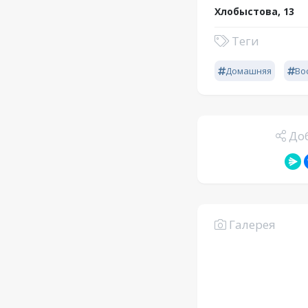
Хлобыстова, 13
Теги
Домашняя
Во
Доб
Галерея