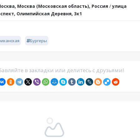
осква, Москва (Московская область), Россия
/
улица
спект, Олимпийская Деревня, 3к1
риканская
Бургеры
авляйте в закладки или делитесь с друзьями!