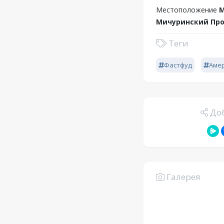
Местоположение
М
Мичуринский Про
Теги
Фастфуд
Аме
Доб
Галерея