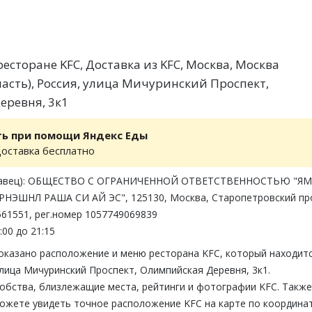
есторане KFC, Доставка из KFC, Москва, Москва
ласть), Россия, улица Мичуринский Проспект,
еревня, 3к1
ть при помощи Яндекс Еды
доставка бесплатно
одавец): ОБЩЕСТВО С ОГРАНИЧЕННОЙ ОТВЕТСТВЕННОСТЬЮ "ЯМ
НЭШНЛ РАША СИ АЙ ЭС", 125130, Москва, Старопетровский пр
2561551, рег.номер 1057749069839
:00 до 21:15
показано расположение и меню ресторана KFC, который находитс
лица Мичуринский Проспект, Олимпийская Деревня, 3к1.
обства, близлежащие места, рейтинги и фотографии KFC. Также
можете увидеть точное расположение KFC на карте по координа