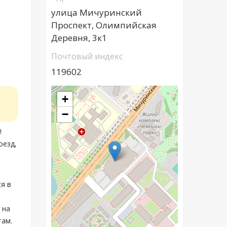
улица Мичуринский
Проспект, Олимпийская
Деревня, 3к1
Почтовый индекс
119602
+
−
!
оезд,
я в
 на
там.