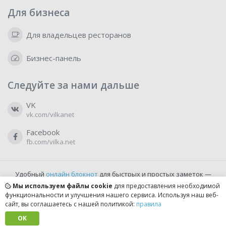
Для бизнеса
Для владельцев ресторанов
Бизнес-панель
Следуйте за нами дальше
VK
vk.com/vilkanet
Facebook
fb.com/vilka.net
Удобный
онлайн блокнот
для быстрых и простых заметок —
бесплатно и доступно прямо из браузера.
Мы используем файлы cookie
для предоставления необходимой
функциональности и улучшения нашего сервиса. Используя наш веб-
сайт, вы соглашаетесь с нашей политикой:
правила
© 2022-2026, vilka.net
Сделано с
OK