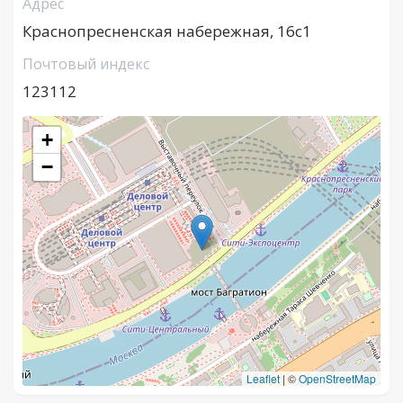
Адрес
Краснопресненская набережная, 16с1
Почтовый индекс
123112
+
−
Leaflet
|
©
OpenStreetMap