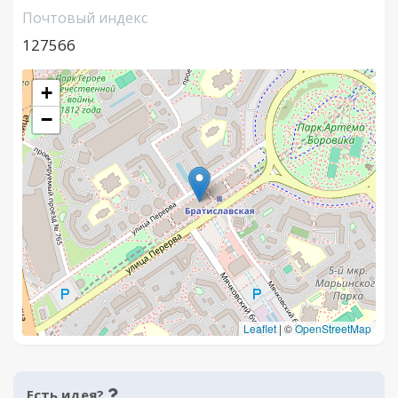
Почтовый индекс
127566
+
−
Leaflet
|
©
OpenStreetMap
Есть идея?