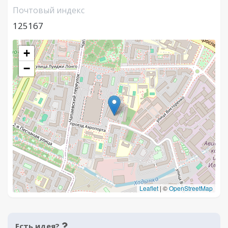
Почтовый индекс
125167
+
−
Leaflet
|
©
OpenStreetMap
Есть идея?