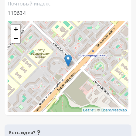
Почтовый индекс
119634
+
−
Leaflet
|
©
OpenStreetMap
Есть идея?