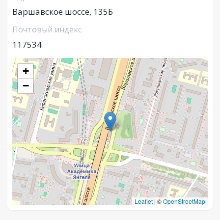
Варшавское шоссе, 135Б
Почтовый индекс
117534
+
−
Leaflet
|
©
OpenStreetMap