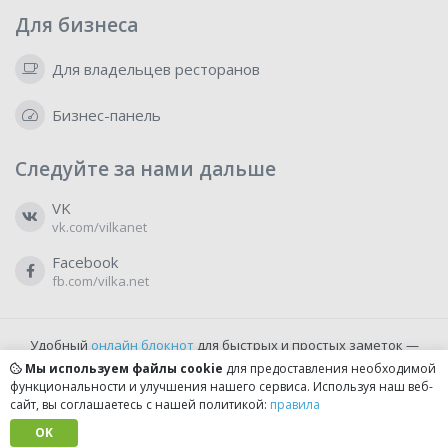
Для бизнеса
Для владельцев ресторанов
Бизнес-панель
Следуйте за нами дальше
VK
vk.com/vilkanet
Facebook
fb.com/vilka.net
Удобный
онлайн блокнот
для быстрых и простых заметок —
бесплатно и доступно прямо из браузера.
Мы используем файлы cookie
для предоставления необходимой
функциональности и улучшения нашего сервиса. Используя наш веб-
сайт, вы соглашаетесь с нашей политикой:
правила
© 2022-2026, vilka.net
Сделано с
OK