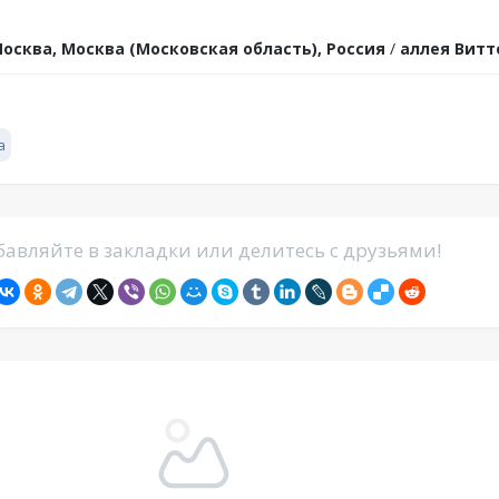
осква, Москва (Московская область), Россия
/
аллея Витте
а
авляйте в закладки или делитесь с друзьями!