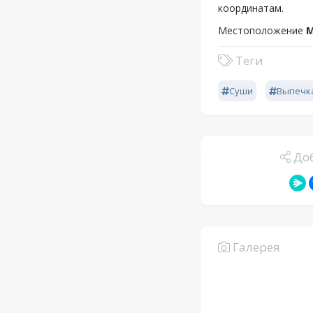
координатам.
Местоположение
М
Теги
Суши
Выпечк
Доб
Галерея