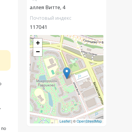
аллея Витте, 4
Почтовый индекс
117041
+
−
р
,
Leaflet
|
©
OpenStreetMap
 по