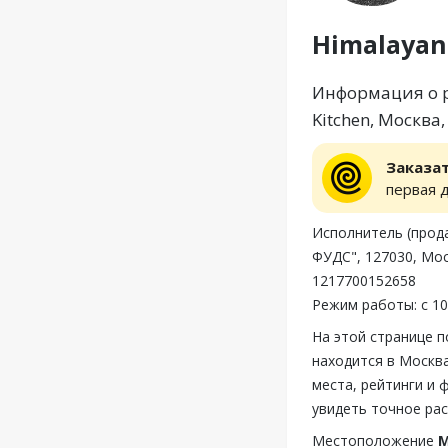
Himalayan
Информация о р
Kitchen, Москва
Заказа
первая 
Исполнитель (пр
ФУДС", 127030, Мос
1217700152658
Режим работы: с 10
На этой странице п
находится в Москва
места, рейтинги и 
увидеть точное рас
Местоположение
М