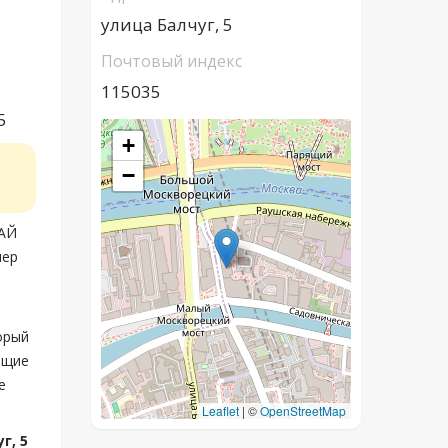
улица Балчуг, 5
Почтовый индекс
115035
5
+
−
АЙ
мер
орый
ащие
е
Leaflet
|
©
OpenStreetMap
г, 5