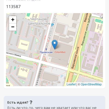
113587
+
−
Leaflet
|
©
OpenStreetMap
Есть идея?
Есть ли что-то, чего вам не хватает или что вас не