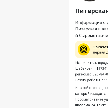
Питерска
Информация о р
Питерская шавер
й Сыромятничес
Заказа
первая 
Исполнитель (прод
Шабанович, 197341,
рег.номер 3207847
Режим работы: с 11
На этой странице 
который находится 
Просматривайте уд
шаверма 24. Также