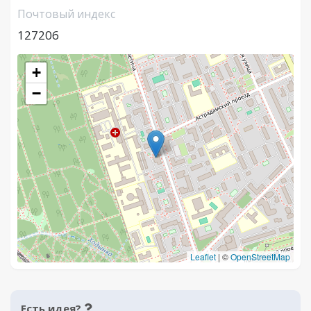
Почтовый индекс
127206
+
−
Leaflet
|
©
OpenStreetMap
Есть идея?