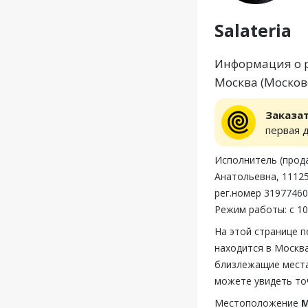
Salateria
Информация о ре
Москва (Московс
Заказа
первая 
Исполнитель (прод
Анатольевна, 11125
рег.номер 3197746
Режим работы: с 10
На этой странице п
находится в Москва
близлежащие места,
можете увидеть точ
Местоположение
М