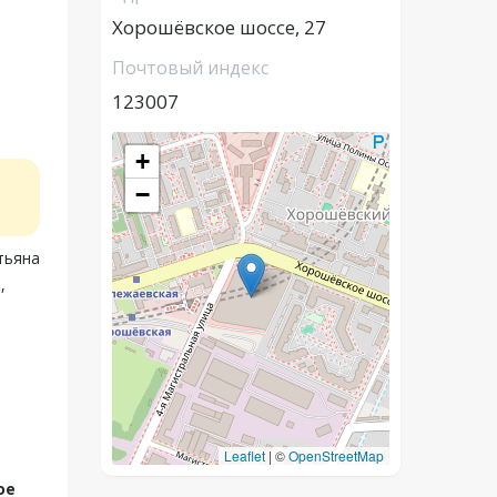
Хорошёвское шоссе, 27
Почтовый индекс
123007
+
−
тьяна
,
Leaflet
|
©
OpenStreetMap
ое