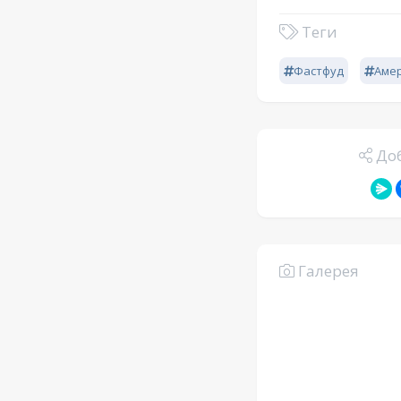
Теги
Фастфуд
Аме
Доб
Галерея