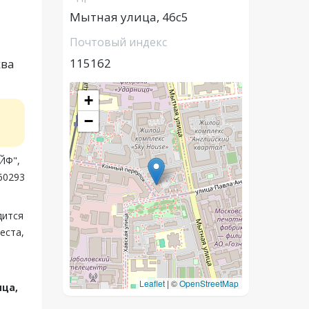
Мытная улица, 46с5
Почтовый индекс
115162
ква
+
−
ЙФ",
60293
дится
еста,
Leaflet
|
©
OpenStreetMap
ца,