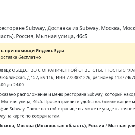
есторане Subway, Доставка из Subway, Москва, Мос
асть), Россия, Мытная улица, 46с5
ть при помощи Яндекс Еды
доставка бесплатно
одавец): ОБЩЕСТВО С ОГРАНИЧЕННОЙ ОТВЕТСТВЕННОСТЬЮ "ЛА
 Люблинская, д 157, кв 116, ИНН 7723881226, рег.номер 11377467
:00 до 24:00
показано расположение и меню ресторана Subway, который нахо
 Мытная улица, 46с5. Просматривайте удобства, близлежащие м
афии Subway. Также на этой странице вы можете увидеть точное
ay на карте по координатам.
осква, Москва (Московская область), Россия
/
Мытная ули