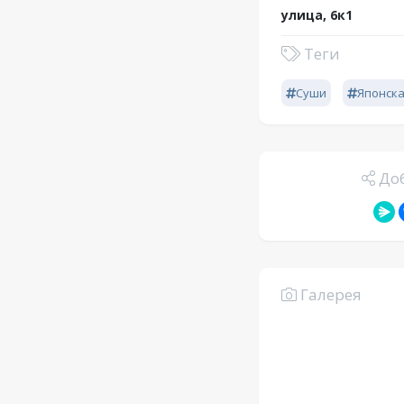
улица, 6к1
Теги
Суши
Японск
Доб
Галерея