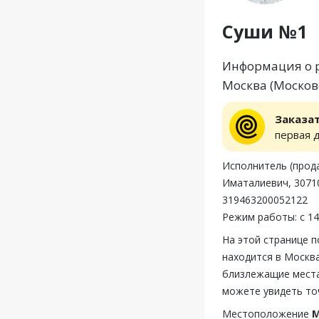
Суши №1
Информация о р
Москва (Московс
Заказа
первая 
Исполнитель (прод
Иматалиевич, 30710
319463200052122
Режим работы: с 14
На этой странице 
находится в Москва
близлежащие места
можете увидеть то
Местоположение
М