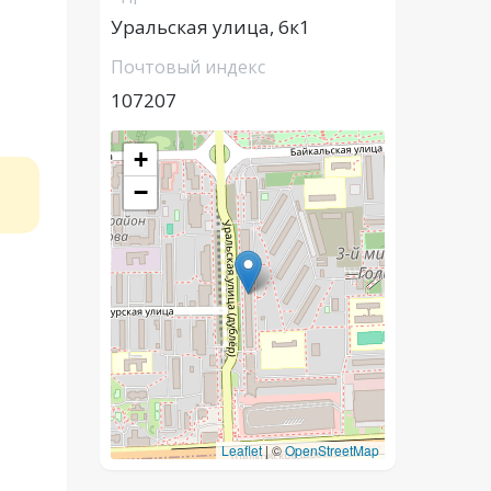
Уральская улица, 6к1
Почтовый индекс
107207
+
−
Leaflet
|
©
OpenStreetMap