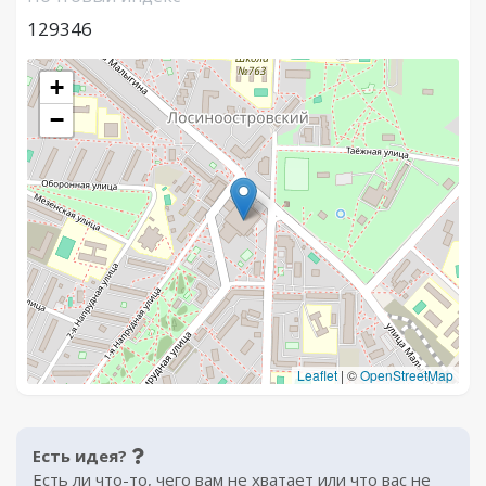
129346
+
−
Leaflet
|
©
OpenStreetMap
Есть идея?
Есть ли что-то, чего вам не хватает или что вас не