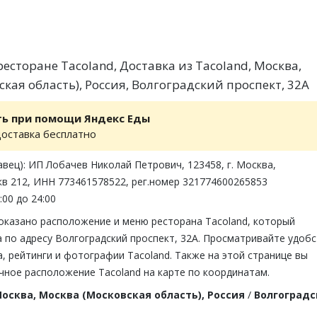
сторане Tacoland, Доставка из Tacoland, Москва,
кая область), Россия, Волгоградский проспект, 32А
ть при помощи Яндекс Еды
доставка бесплатно
вец): ИП Лобачев Николай Петрович, 123458, г. Москва,
кв 212, ИНН 773461578522, рег.номер 321774600265853
:00 до 24:00
показано расположение и меню ресторана Tacoland, который
 по адресу Волгоградский проспект, 32А. Просматривайте удобс
 рейтинги и фотографии Tacoland. Также на этой странице вы
чное расположение Tacoland на карте по координатам.
осква, Москва (Московская область), Россия
/
Волгоград