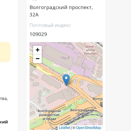
Волгоградский проспект,
32А
Почтовый индекс
109029
+
−
тва,
ский
Leaflet
|
©
OpenStreetMap