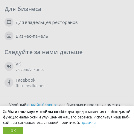
Для бизнеса
Для владельцев ресторанов
Бизнес-панель
Следуйте за нами дальше
VK
vk.com/vilkanet
Facebook
fb.com/vilka.net
Удобный
онлайн блокнот
для быстрых и простых заметок —
бесплатно и доступно прямо из браузера.
Мы используем файлы cookie
для предоставления необходимой
функциональности и улучшения нашего сервиса. Используя наш веб-
сайт, вы соглашаетесь с нашей политикой:
правила
© 2022-2026, vilka.net
Сделано с
OK