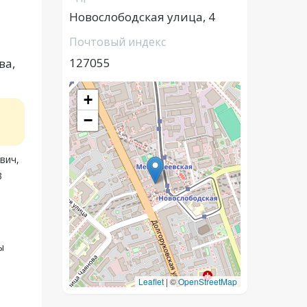
Новослободская улица, 4
Почтовый индекс
127055
ва,
+
−
вич,
3
ы
Leaflet
|
©
OpenStreetMap