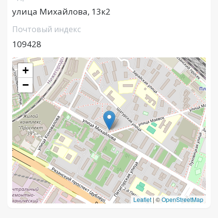
улица Михайлова, 13к2
Почтовый индекс
109428
+
−
Leaflet
|
©
OpenStreetMap