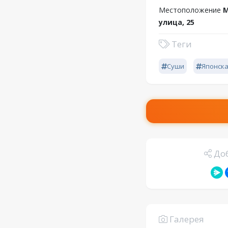
Местоположение
М
улица, 25
Теги
Суши
Японск
Доб
Галерея