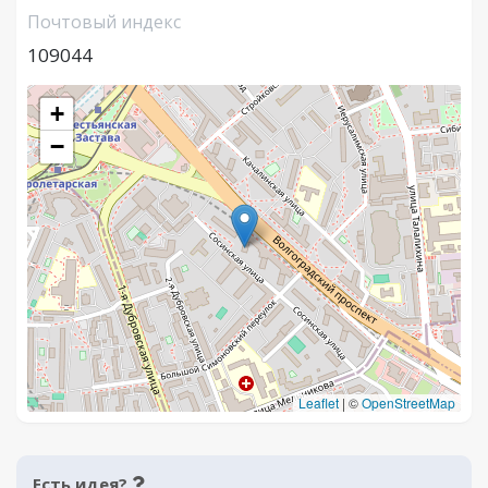
Почтовый индекс
109044
+
−
Leaflet
|
©
OpenStreetMap
Есть идея?