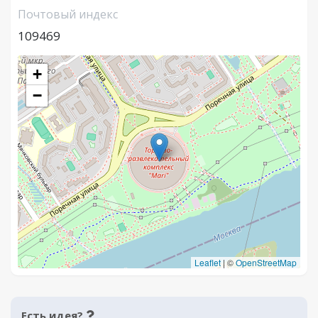
Почтовый индекс
109469
+
−
Leaflet
|
©
OpenStreetMap
Есть идея?