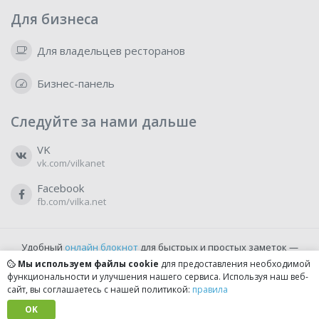
Для бизнеса
Для владельцев ресторанов
Бизнес-панель
Следуйте за нами дальше
VK
vk.com/vilkanet
Facebook
fb.com/vilka.net
Удобный
онлайн блокнот
для быстрых и простых заметок —
бесплатно и доступно прямо из браузера.
Мы используем файлы cookie
для предоставления необходимой
функциональности и улучшения нашего сервиса. Используя наш веб-
сайт, вы соглашаетесь с нашей политикой:
правила
© 2022-2026, vilka.net
Сделано с
OK