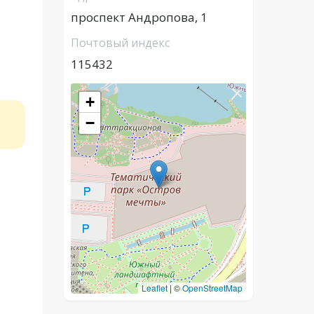
проспект Андропова, 1
Почтовый индекс
115432
+
−
Leaflet
|
©
OpenStreetMap