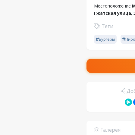
Местоположение
М
Гжатская улица, 
Теги
Бургеры
Пиро
Доб
Галерея