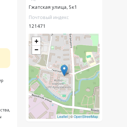
Гжатская улица, 5к1
Почтовый индекс
121471
+
−
ер
ства,
ы
Leaflet
|
©
OpenStreetMap