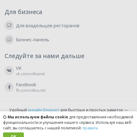
Для бизнеса
Для владельцев ресторанов
Бизнес-панель
Следуйте за нами дальше
VK
vk.com/vilkanet
Facebook
fb.com/vilka.net
Удобный
онлайн блокнот
для быстрых и простых заметок —
бесплатно и доступно прямо из браузера.
Мы используем файлы cookie
для предоставления необходимой
функциональности и улучшения нашего сервиса. Используя наш веб-
сайт, вы соглашаетесь с нашей политикой:
правила
© 2022-2026, vilka.net
Сделано с
OK