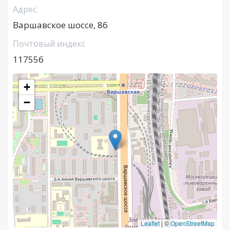
Адрес
Варшавское шоссе, 86
Почтовый индекс
117556
+
−
Leaflet
|
©
OpenStreetMap